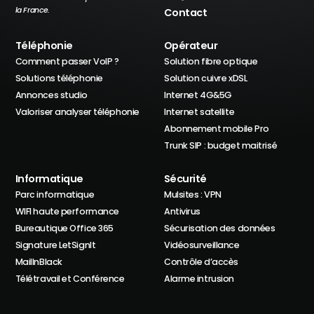
la France.
Contact
Téléphonie
Opérateur
Comment passer VoIP ?
Solution fibre optique
Solutions téléphonie
Solution cuivre xDSL
Annonces studio
Internet 4G&5G
Valoriser analyser téléphonie
Internet satellite
Abonnement mobile Pro
Trunk SIP : budget maitrisé
Informatique
Sécurité
Parc informatique
Mulsites : VPN
WIFI haute performance
Antivirus
Bureautique Office 365
Sécurisation des données
Signature LetSignIt
Vidéosurveillance
MailInBlack
Contrôle d’accès
Télétravail et Conférence
Alarme intrusion