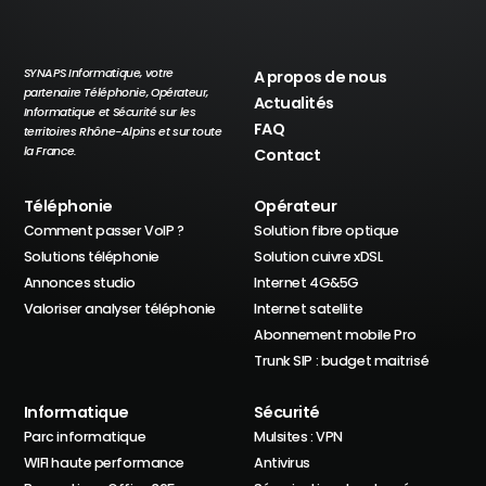
SYNAPS Informatique, votre
A propos de nous
partenaire Téléphonie, Opérateur,
Actualités
Informatique et Sécurité sur les
FAQ
territoires Rhône-Alpins et sur toute
la France.
Contact
Téléphonie
Opérateur
Comment passer VoIP ?
Solution fibre optique
Solutions téléphonie
Solution cuivre xDSL
Annonces studio
Internet 4G&5G
Valoriser analyser téléphonie
Internet satellite
Abonnement mobile Pro
Trunk SIP : budget maitrisé
Informatique
Sécurité
Parc informatique
Mulsites : VPN
WIFI haute performance
Antivirus