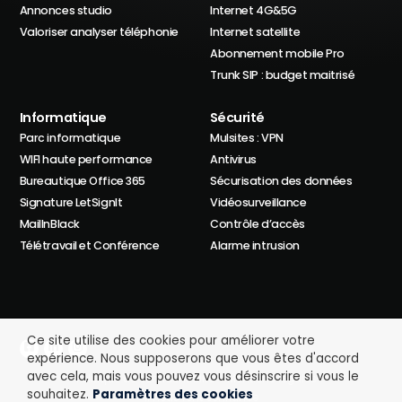
Annonces studio
Internet 4G&5G
Valoriser analyser téléphonie
Internet satellite
Abonnement mobile Pro
Trunk SIP : budget maitrisé
Informatique
Sécurité
Parc informatique
Mulsites : VPN
WIFI haute performance
Antivirus
Bureautique Office 365
Sécurisation des données
Signature LetSignIt
Vidéosurveillance
MailInBlack
Contrôle d’accès
Télétravail et Conférence
Alarme intrusion
Ce site utilise des cookies pour améliorer votre
expérience. Nous supposerons que vous êtes d'accord
avec cela, mais vous pouvez vous désinscrire si vous le
Politique de confidentialité
Mentions légales
souhaitez.
Paramètres des cookies
Il nous font confiance