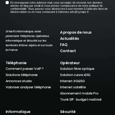
En renseignant votre adresse mail, vous acceptez de recevoir nos derniers
articles de blog par email et vous prenez connaissance de notre politique de
confidentialité. Vous pouvez vous désinscrire à tout moment à l’aide des liens de
désinscription ou en nous contactant à l’adresse adv@synaps.fr.
SYNAPS Informatique, votre
A propos de nous
partenaire Téléphonie, Opérateur,
Actualités
Informatique et Sécurité sur les
FAQ
territoires Rhône-Alpins et sur toute
la France.
Contact
Téléphonie
Opérateur
Comment passer VoIP ?
Solution fibre optique
Solutions téléphonie
Solution cuivre xDSL
Annonces studio
Internet 4G&5G
Valoriser analyser téléphonie
Internet satellite
Abonnement mobile Pro
Trunk SIP : budget maitrisé
Informatique
Sécurité