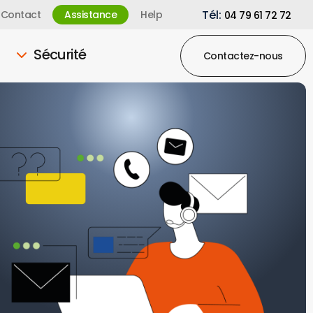
Tél:
Contact
Assistance
Help
04 79 61 72 72
Sécurité
Contactez-nous
s studio
ent mobile Pro
que Office 365
one Pro
e LetSignIt
on MailInBlack
curité
ez Sya