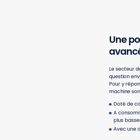
Une po
avanc
Le secteur d
question en
Pour y répo
machine sont
Doté de co
A consomm
plus bass
Avec une d