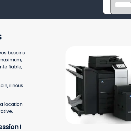
s
vos besoins
n maximum,
e fiable,
in, il nous
a location
ative.
ssion !