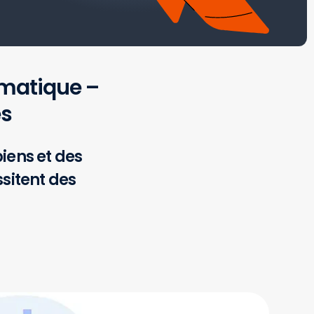
ormatique –
ès
biens et des
ssitent des