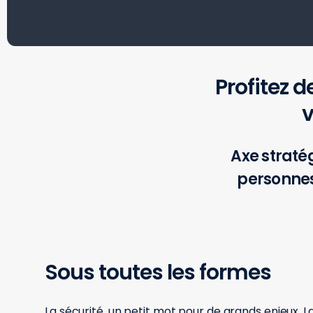
Profitez d
v
Axe stratég
personnes 
Sous toutes les formes
La sécurité, un petit mot pour de grands enjeux. L