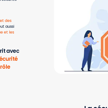
 et des
out aussi
e et les
rit avec
écurité
rôle