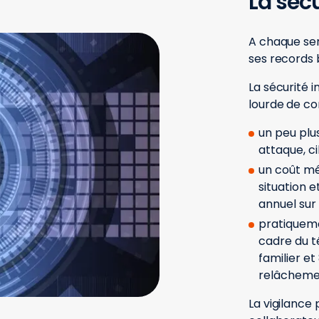
La séc
A chaque se
ses records 
La sécurité 
lourde de co
un peu plu
attaque, c
un coût mé
situation 
annuel sur
pratiquemen
cadre du t
familier et
relâchemen
La vigilance 