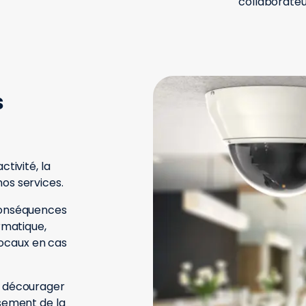
collaborateu
s
ctivité, la
nos services.
 conséquences
ormatique,
locaux en cas
is décourager
ssement de la