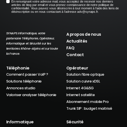
En renseignant votre adresse mail, vous acceptez de recevoir nos derniers
articles de blog par email et vous prenez connaissance de notre politique de
confidentialité. Vous pouvez vous désinscrire à tout moment à l’aide des liens de
désinscription ou en nous contactant à l’adresse adv@synaps.fr.
SYNAPS Informatique, votre
A propos de nous
partenaire Téléphonie, Opérateur,
Actualités
Informatique et Sécurité sur les
FAQ
territoires Rhône-Alpins et sur toute
la France.
Contact
Téléphonie
Opérateur
Comment passer VoIP ?
Solution fibre optique
Solutions téléphonie
Solution cuivre xDSL
Annonces studio
Internet 4G&5G
Valoriser analyser téléphonie
Internet satellite
Abonnement mobile Pro
Trunk SIP : budget maitrisé
Informatique
Sécurité