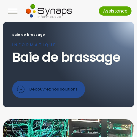
Assistance
Baie de brassage
INFORMATIQUE
Baie de brassage
Découvrez nos solutions
>