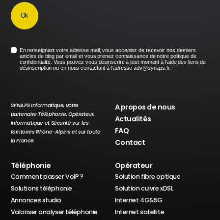
En renseignant votre adresse mail, vous acceptez de recevoir nos derniers
articles de blog par email et vous prenez connaissance de notre politique de
confidentialité. Vous pouvez vous désinscrire à tout moment à l’aide des liens de
désinscription ou en nous contactant à l’adresse adv@synaps.fr.
SYNAPS Informatique, votre
A propos de nous
partenaire Téléphonie, Opérateur,
Actualités
Informatique et Sécurité sur les
FAQ
territoires Rhône-Alpins et sur toute
la France.
Contact
Téléphonie
Opérateur
Comment passer VoIP ?
Solution fibre optique
Solutions téléphonie
Solution cuivre xDSL
Annonces studio
Internet 4G&5G
Valoriser analyser téléphonie
Internet satellite