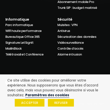
Abonnement mobile Pro
Trunk SIP : budget maitrisé
Informatique
Sécurité
Parc informatique
Mulsites : VPN
WIFI haute performance
Antivirus
Bureautique Office 365
Sécurisation des données
Signature LetSignIt
Vidéosurveillance
MailInBlack
Contrôle d’accès
Télétravail et Conférence
Alarme intrusion
Ce site utilise des cookies pour améliorer votre
expérience. Nous supposerons que vous êtes d'accord
avec cela, mais vous pouvez vous désinscrire si vous le
Politique de confidentialité
Mentions légales
souhaitez.
Paramètres des cookies
Il nous font confiance
ACCEPTER
REFUSER
Création du site : here we com