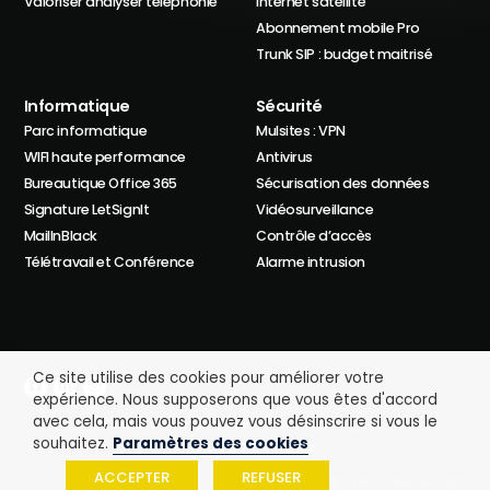
Valoriser analyser téléphonie
Internet satellite
Abonnement mobile Pro
Trunk SIP : budget maitrisé
Informatique
Sécurité
Parc informatique
Mulsites : VPN
WIFI haute performance
Antivirus
Bureautique Office 365
Sécurisation des données
Signature LetSignIt
Vidéosurveillance
MailInBlack
Contrôle d’accès
Télétravail et Conférence
Alarme intrusion
Ce site utilise des cookies pour améliorer votre
expérience. Nous supposerons que vous êtes d'accord
avec cela, mais vous pouvez vous désinscrire si vous le
Politique de confidentialité
Mentions légales
souhaitez.
Paramètres des cookies
Il nous font confiance
ACCEPTER
REFUSER
Création du site : here we com