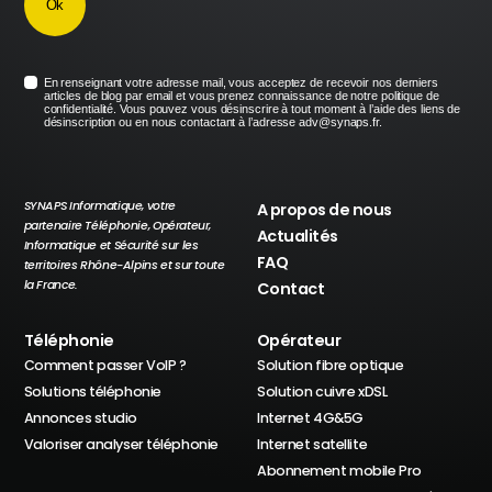
En renseignant votre adresse mail, vous acceptez de recevoir nos derniers
articles de blog par email et vous prenez connaissance de notre politique de
confidentialité. Vous pouvez vous désinscrire à tout moment à l’aide des liens de
désinscription ou en nous contactant à l’adresse adv@synaps.fr.
SYNAPS Informatique, votre
A propos de nous
partenaire Téléphonie, Opérateur,
Actualités
Informatique et Sécurité sur les
FAQ
territoires Rhône-Alpins et sur toute
la France.
Contact
Téléphonie
Opérateur
Comment passer VoIP ?
Solution fibre optique
Solutions téléphonie
Solution cuivre xDSL
Annonces studio
Internet 4G&5G
Valoriser analyser téléphonie
Internet satellite
Abonnement mobile Pro