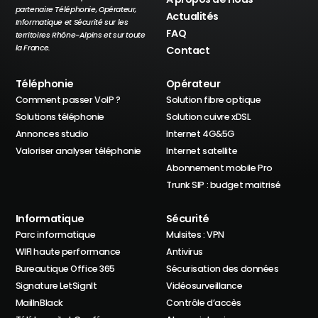
partenaire Téléphonie, Opérateur,
Actualités
Informatique et Sécurité sur les
FAQ
territoires Rhône-Alpins et sur toute
la France.
Contact
Téléphonie
Opérateur
Comment passer VoIP ?
Solution fibre optique
Solutions téléphonie
Solution cuivre xDSL
Annonces studio
Internet 4G&5G
Valoriser analyser téléphonie
Internet satellite
Abonnement mobile Pro
Trunk SIP : budget maitrisé
Informatique
Sécurité
Parc informatique
Mulsites : VPN
WIFI haute performance
Antivirus
Bureautique Office 365
Sécurisation des données
Signature LetSignIt
Vidéosurveillance
MailInBlack
Contrôle d’accès