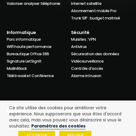
Valoriser analyser téléphonie
Internet satellite
Abonnement mobile Pro
Trunk SIP : budget maitrisé
Informatique
Sécurité
Parc informatique
Mulsites : VPN
WIFI haute performance
Antivirus
Bureautique Office 365
Sécurisation des données
Signature LetSignIt
Vidéosurveillance
MailInBlack
Contrôle d’accès
Télétravail et Conférence
Alarme intrusion
Ce site utilise des cookies pour améliorer votre
expérience. Nous supposerons que vous êtes d'accord
avec cela, mais vous pouvez vous désinscrire si vous le
Politique de confidentialité
Mentions légales
souhaitez.
Paramètres des cookies
Il nous font confiance
ACCEPTER
REFUSER