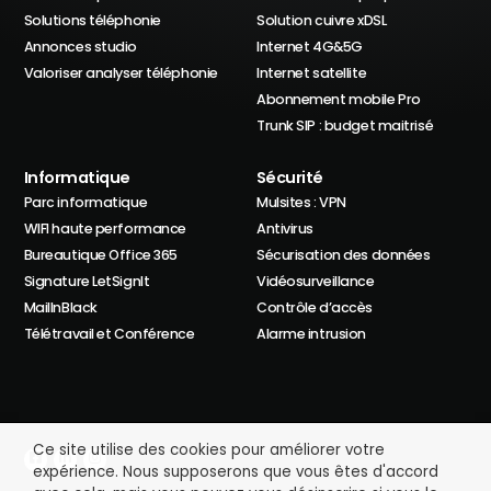
Solutions téléphonie
Solution cuivre xDSL
Annonces studio
Internet 4G&5G
Valoriser analyser téléphonie
Internet satellite
Abonnement mobile Pro
Trunk SIP : budget maitrisé
Informatique
Sécurité
Parc informatique
Mulsites : VPN
WIFI haute performance
Antivirus
Bureautique Office 365
Sécurisation des données
Signature LetSignIt
Vidéosurveillance
MailInBlack
Contrôle d’accès
Télétravail et Conférence
Alarme intrusion
Ce site utilise des cookies pour améliorer votre
expérience. Nous supposerons que vous êtes d'accord