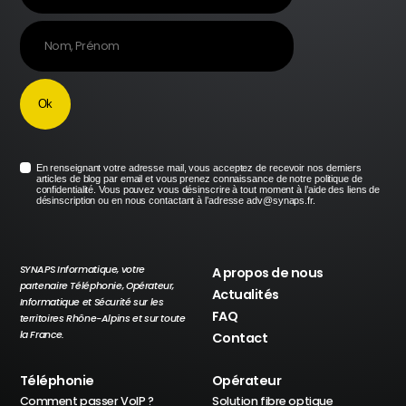
En renseignant votre adresse mail, vous acceptez de recevoir nos derniers
articles de blog par email et vous prenez connaissance de notre politique de
confidentialité. Vous pouvez vous désinscrire à tout moment à l’aide des liens de
désinscription ou en nous contactant à l’adresse adv@synaps.fr.
SYNAPS Informatique, votre
A propos de nous
partenaire Téléphonie, Opérateur,
Actualités
Informatique et Sécurité sur les
FAQ
territoires Rhône-Alpins et sur toute
la France.
Contact
Téléphonie
Opérateur
Comment passer VoIP ?
Solution fibre optique